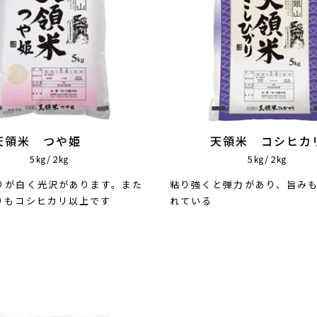
天領米 つや姫
天領米 コシヒカ
5㎏/2㎏
5㎏/2㎏
りが白く光沢があります。また
粘り強くと弾力があり、旨み
りもコシヒカリ以上です
れている