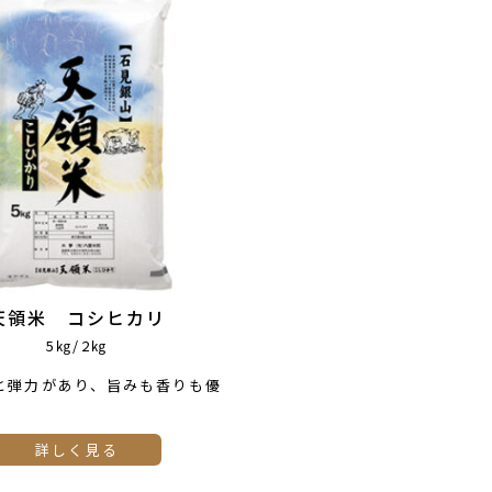
天領米 コシヒカリ
5㎏/2㎏
と弾力があり、旨みも香りも優
詳しく見る