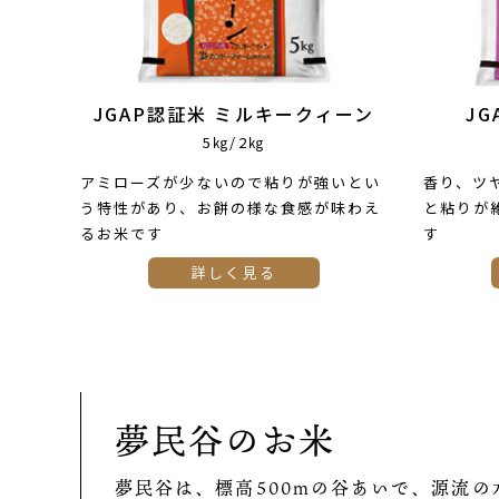
JGAP認証米 ミルキークィーン
J
5㎏/2㎏
アミローズが少ないので粘りが強いとい
香り、ツ
う特性があり、お餅の様な食感が味わえ
と粘りが
るお米です
す
詳しく見る
夢民谷のお米
夢民谷は、標高500mの谷あいで、源流