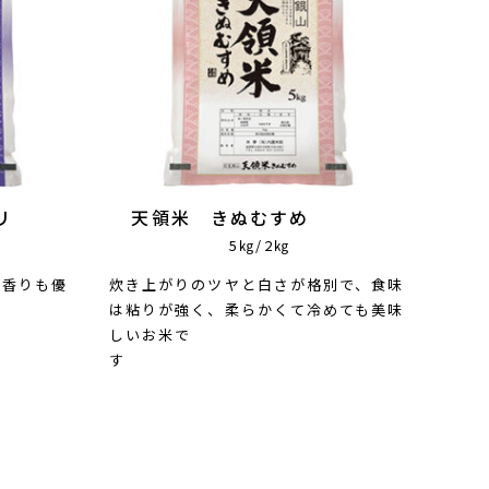
リ
天領米 きぬむすめ
5㎏/2㎏
も香りも優
炊き上がりのツヤと白さが格別で、食味
は粘りが強く、柔らかくて冷めても美味
しいお米で
す