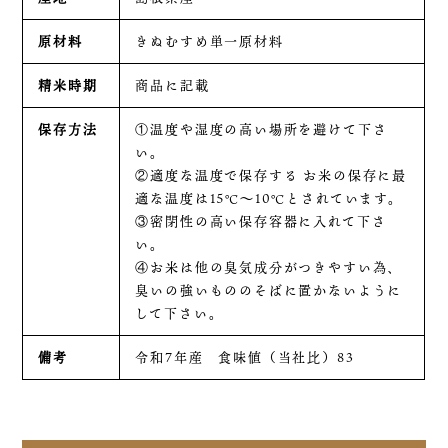
原材料
きぬむすめ単一原材料
精米時期
商品に記載
保存方法
①温度や湿度の高い場所を避けて下さ
い。
②適度な温度で保存する お米の保存に最
適な温度は15℃～10℃とされています。
③密閉性の高い保存容器に入れて下さ
い。
④お米は他の臭気成分がつきやすい為、
臭いの強いもののそばに置かないように
して下さい。
備考
令和7年産 食味値（当社比）83