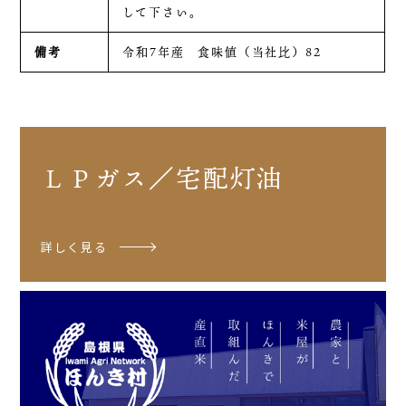
して下さい。
備考
令和7年産 食味値（当社比）82
ＬＰガス／宅配灯油
詳しく見る