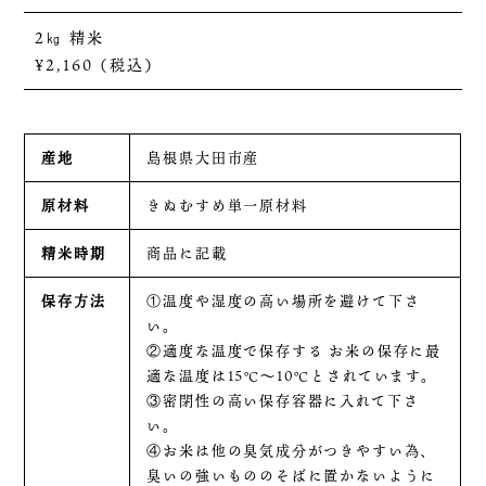
2㎏
精米
¥2,160（税込）
産地
島根県大田市産
原材料
きぬむすめ単一原材料
精米時期
商品に記載
保存方法
①温度や湿度の高い場所を避けて下さ
い。
②適度な温度で保存する お米の保存に最
適な温度は15℃～10℃とされています。
③密閉性の高い保存容器に入れて下さ
い。
④お米は他の臭気成分がつきやすい為、
臭いの強いもののそばに置かないように